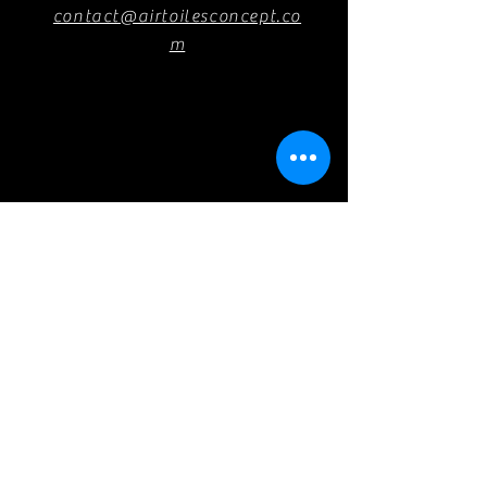
contact@airtoilesconcept.co
m
+33 (0)2 97 24 23 23
9 rue de l’Europe
56400 Plougoumelen
Fr
ance