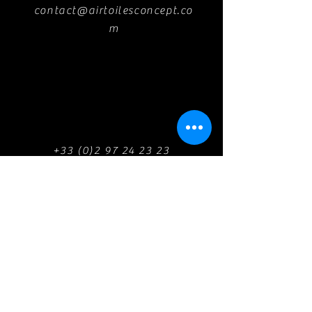
contact@airtoilesconcept.co
m
+33 (0)2 97 24 23 23
9 rue de l’Europe
56400 Plougoumelen France
Follow us !